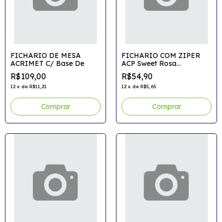
FICHARIO DE MESA
FICHARIO COM ZIPER
ACRIMET C/ Base De
ACP Sweet Rosa
C/Estojo+Div
R$109,00
R$54,90
12
x
de
R$11,21
12
x
de
R$5,65
Comprar
Comprar