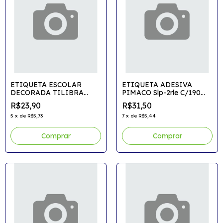
ETIQUETA ESCOLAR
ETIQUETA ADESIVA
DECORADA TILIBRA
PIMACO Slp-2rle C/190
Peppa Pig C/8etiq.
Etiq.
R$23,90
R$31,50
5
x
de
R$5,73
7
x
de
R$5,44
Comprar