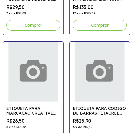
Gondola 3gaps 45m
Gondola C/1000etiq. Am
R$29,50
R$135,00
7
x
de
R$5,09
12
x
de
R$13,89
Comprar
Comprar
ETIQUETA PARA
ETIQUETA PARA CODIGO
MARCACAO CREATIVE
DE BARRAS FITACREL
Gondola C/1000etiq. Am
Couche 50x30x30m
R$26,50
R$25,90
2carreiras
6
x
de
R$5,32
6
x
de
R$5,19