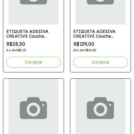
ETIQUETA ADESIVA
ETIQUETA ADESIVA
CREATIVE Couche
CREATIVE Couche
100x50x30m C/600etiq.
100x150mmx30m+2ribbons
R$28,50
R$139,00
6
x
de
R$5,72
12
x
de
R$14,30