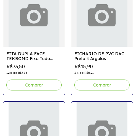
FITA DUPLA FACE
FICHARIO DE PVC DAC
TEKBOND Fixa Tudo
Preto 4 Argolas
Acrilico
R$73,50
R$15,90
12
x
de
R$7,56
3
x
de
R$6,21
Comprar