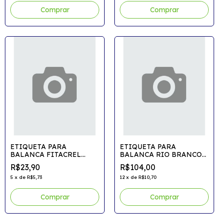
Comprar
ETIQUETA PARA
ETIQUETA PARA
BALANCA FITACREL
BALANCA RIO BRANCO
Termica Tol/Fil 20m.
BOBINAS Termica
R$23,90
R$104,00
60mmx40mm 20m
5
x
de
R$5,73
12
x
de
R$10,70
Comprar